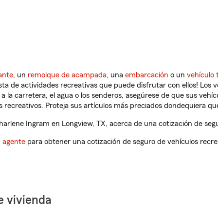
ante
, un
remolque de acampada
, una
embarcación
o un
vehículo 
ista de actividades recreativas que puede disfrutar con ellos! Los 
a la carretera, el agua o los senderos, asegúrese de que sus vehí
 recreativos. Proteja sus artículos más preciados dondequiera qu
arlene Ingram en Longview, TX, acerca de una cotización de segur
n agente
para obtener una cotización de seguro de vehículos recre
e vivienda