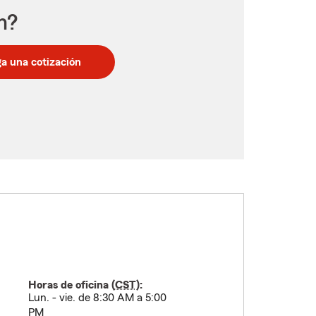
n?
a una cotización
Horas de oficina (
CST
):
Lun. - vie. de 8:30 AM a 5:00
PM