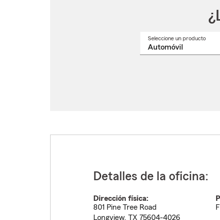
¿
Seleccione un producto
Selec
un
nomb
de
produ
del
menú
despl
Detalles de la oficina:
Dirección física:
P
801 Pine Tree Road
F
Longview
,
TX
75604-4026