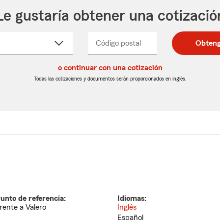
Le gustaría obtener una cotizació
cione
Código postal
Ingresa
Ingresa
Obteng
_____
un
un
re
código
código
cto
o continuar con una cotización
postal
postal
de
de
Todas las cotizaciones y documentos serán proporcionados en inglés.
egable
5
5
dígitos
dígitos
unto de referencia:
Idiomas:
rente a Valero
Inglés
Español