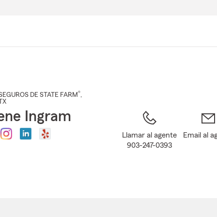
Pasar
al
contenido
principal
®
SEGUROS DE STATE FARM
,
 TX
ene Ingram
Llamar al agente
Email al a
903-247-0393