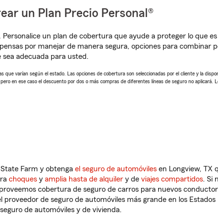
ear un Plan Precio Personal®
. Personalice un plan de cobertura que ayude a proteger lo que es 
mpensas por manejar de manera segura, opciones para combinar p
e sea adecuada para usted.
 que varían según el estado. Las opciones de cobertura son seleccionadas por el cliente y la disponib
, pero en ese caso el descuento por dos o más compras de diferentes líneas de seguro no aplicará. 
n State Farm y obtenga
el seguro de automóviles
en Longview, TX q
tra
choques
y
amplia hasta de alquiler
y de
viajes compartidos
. Si
s proveemos cobertura de seguro de carros para nuevos conductores
l proveedor de seguro de automóviles más grande en los Estados
seguro de automóviles y de vivienda.